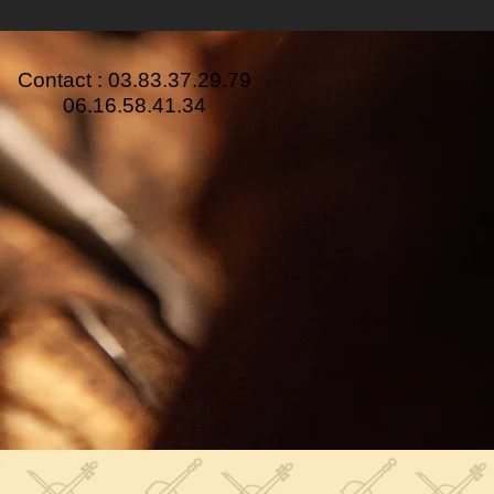
​Contact :
03.83.37.29.79
06.16.58.41.34